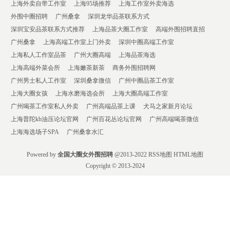
上海外卖自带工作室
上海95场推荐
上海工作室外卖海选
外围中圈招聘
广州桑拿
深圳龙华品茶联系方式
深圳宝安品茶联系方式推荐
上海品茶大圈工作室
高端外围招聘直招
广州桑拿
上海高端工作室上门外卖
深圳中圈高端工作室
上海私人工作室品茶
广州大圈高端
上海品茶海选
上海高端外菜会所
上海嫩茶新茶
商务外围招聘网
广州男士私人工作室
深圳桑拿微信
广州中圈品茶工作室
上海大圈女孩
上海水磨海选会所
上海大圈高端工作室
广州喝茶工作室私人外卖
广州高端品茶上课
犬马之家新月论坛
上海普陀kb油压论坛官网
广州百花丛论坛官网
广州高端喝茶微信
上海海选场子SPA
广州桑拿水汇
Powered by
全国大圈女外围招聘
@2013-2022
RSS地图
HTML地图
Copyright
© 2013-2024